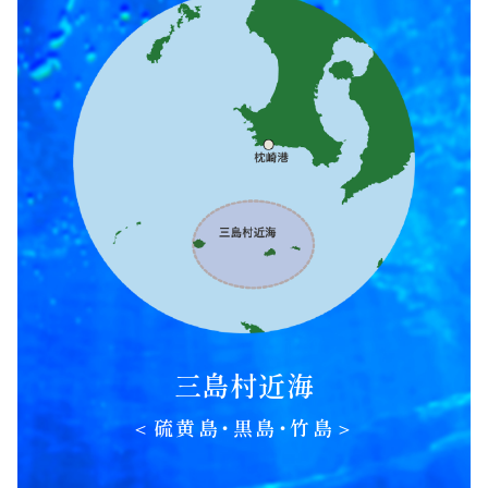
三島村近海
＜硫黄島・黒島・竹島＞