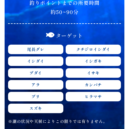
釣りポイントまでの所要時間
約50~90分
ターゲット
尾長グレ
クチジロイシダイ
イシダイ
イシガキ
ブダイ
イサキ
アラ
カンパチ
ブリ
ヒラマサ
スズキ
※潮の状況や天候によりこの限りでは有りません。